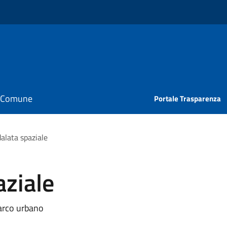
il Comune
Portale Trasparenza
alata spaziale
aziale
parco urbano