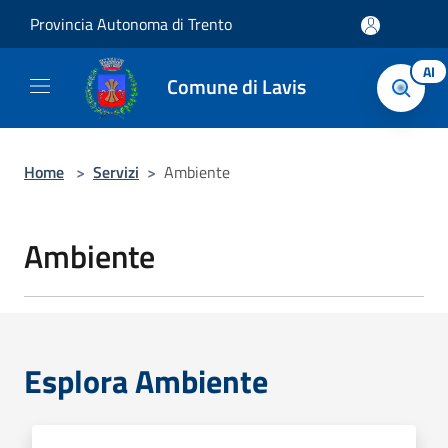
Salta al contenuto principale
Provincia Autonoma di Trento
AI
Comune di Lavis
Home
>
Servizi
>
Ambiente
Ambiente
Esplora Ambiente