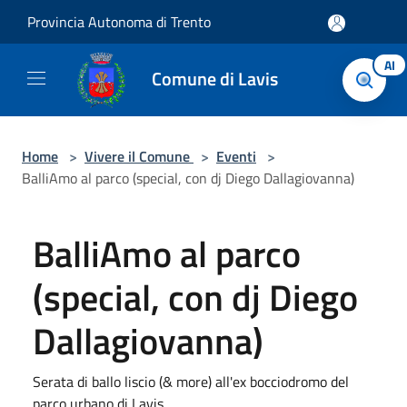
Salta al contenuto principale
Provincia Autonoma di Trento
AI
Comune di Lavis
Home
>
Vivere il Comune
>
Eventi
>
BalliAmo al parco (special, con dj Diego Dallagiovanna)
BalliAmo al parco
(special, con dj Diego
Dallagiovanna)
Serata di ballo liscio (& more) all'ex bocciodromo del
parco urbano di Lavis