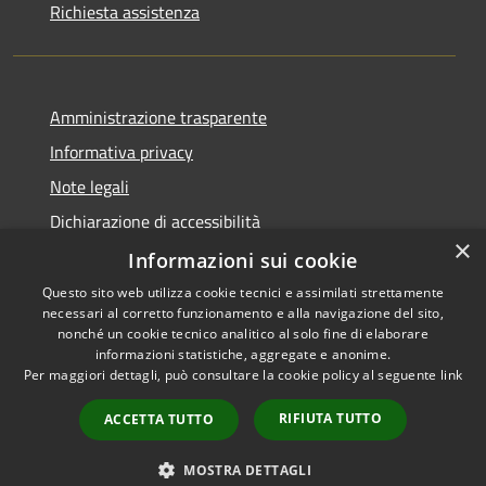
Richiesta assistenza
Amministrazione trasparente
Informativa privacy
Note legali
Dichiarazione di accessibilità
×
Informative Privacy
Informazioni sui cookie
Questo sito web utilizza cookie tecnici e assimilati strettamente
necessari al corretto funzionamento e alla navigazione del sito,
nonché un cookie tecnico analitico al solo fine di elaborare
informazioni statistiche, aggregate e anonime.
RSS
Copyright © 2026 • Comune di
Per maggiori dettagli, può consultare la cookie policy al seguente
link
Accessibilità
Lavis • Powered by
Privacy
Municipium
Accesso
•
RIFIUTA TUTTO
ACCETTA TUTTO
Cookie
redazione
Mappa del sito
MOSTRA DETTAGLI