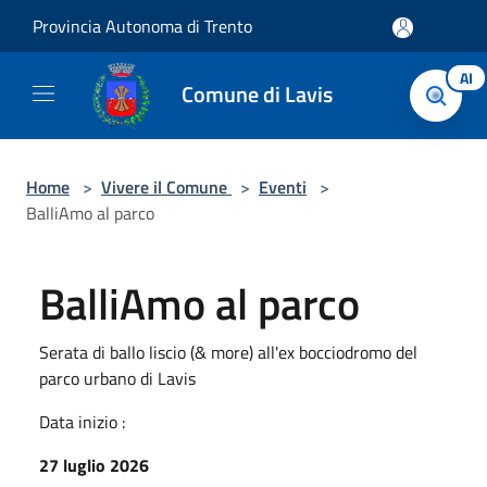
Salta al contenuto principale
Provincia Autonoma di Trento
AI
Comune di Lavis
Home
>
Vivere il Comune
>
Eventi
>
BalliAmo al parco
BalliAmo al parco
Serata di ballo liscio (& more) all'ex bocciodromo del
parco urbano di Lavis
Data inizio :
27 luglio 2026