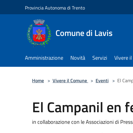
Salta al contenuto principale
Provincia Autonoma di Trento
Comune di Lavis
Amministrazione
Novità
Servizi
Vivere 
Home
>
Vivere il Comune
>
Eventi
>
El Camp
El Campanil en f
in collaborazione con le Associazioni di Pres