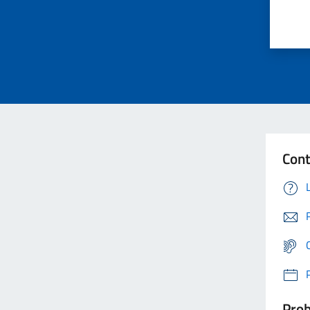
Cont
Prob