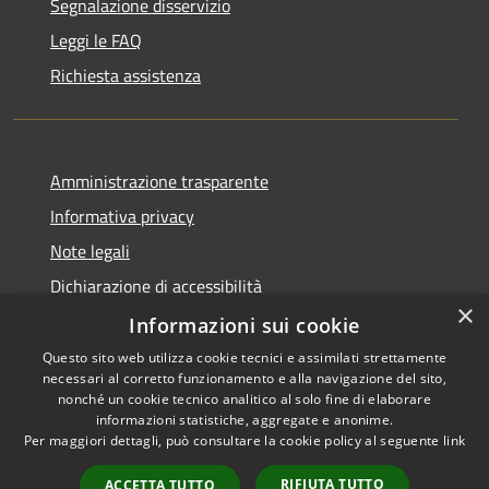
Segnalazione disservizio
Leggi le FAQ
Richiesta assistenza
Amministrazione trasparente
Informativa privacy
Note legali
Dichiarazione di accessibilità
×
Informative Privacy
Informazioni sui cookie
Questo sito web utilizza cookie tecnici e assimilati strettamente
necessari al corretto funzionamento e alla navigazione del sito,
nonché un cookie tecnico analitico al solo fine di elaborare
informazioni statistiche, aggregate e anonime.
RSS
Copyright © 2026 • Comune di
Per maggiori dettagli, può consultare la cookie policy al seguente
link
Accessibilità
Lavis • Powered by
Privacy
Municipium
Accesso
•
RIFIUTA TUTTO
ACCETTA TUTTO