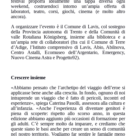
festival proporrà idealmente una tappa diversa ogni
weekend, costruendoci intorno un’ampia offerta di
laboratori, teatro, corsi, giochi, cinema (e molto altro
ancora).
A organizzare l’evento è il Comune di Lavis, col sostegno
della Provincia autonoma di Trento e della Comunità di
valle Rotaliana Königsberg, insieme alla biblioteca e a
un’ampia rete di collaboratori (fra cui il Comune di Terre
d’Adige, l’Istituto comprensivo di Lavis, Abio, Abilnova,
Centro Astalli, Ecomuseo dell’Argentario, Emergency,
Nuovo Cinema Astra e Progetto92).
Crescere insieme
«Abbiamo pensato che l’archetipo del viaggio dell’eroe si
applicasse bene anche alla crescita. In fondo, ognuno di noi
intraprende un viaggio che è fatto di pericoli, incontri ed
esperienze», spiega Caterina Pasolli, assessora alla cultura e
all’infanzia. «Anche l’esperienza di diventare genitori è
piena di scoperte: rispetto allo scorso anno, in questa
edizione abbiamo aggiunto più occasioni di formazione per
gli adulti. C’è sempre molto da imparare, e crediamo che
queste siano le basi anche per creare un senso di comunità
nel nostro territorio. Vogliamo far sentire le famiglie meno