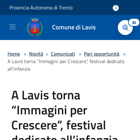
Salta al contenuto principale
Provincia Autonoma di Trento
AI
Comune di Lavis
Home
>
Novità
>
Comunicati
>
Pari opportunità
>
A Lavis torna “Immagini per Crescere”, festival dedicato
all’infanzia
A Lavis torna
“Immagini per
Crescere”, festival
dedicato all’infanzia