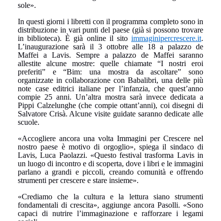
sole».
In questi giorni i libretti con il programma completo sono in
distribuzione in vari punti del paese (già si possono trovare
in biblioteca). È già online il sito
immaginipercrescere.it
.
L’inaugurazione sarà il 3 ottobre alle 18 a palazzo de
Maffei a Lavis. Sempre a palazzo de Maffei saranno
allestite alcune mostre: quelle chiamate “I nostri eroi
preferiti” e “Bim: una mostra da ascoltare” sono
organizzate in collaborazione con Babalibri, una delle più
note case editrici italiane per l’infanzia, che quest’anno
compie 25 anni. Un’altra mostra sarà invece dedicata a
Pippi Calzelunghe (che compie ottant’anni), coi disegni di
Salvatore Crisà. Alcune visite guidate saranno dedicate alle
scuole.
«Accogliere ancora una volta Immagini per Crescere nel
nostro paese è motivo di orgoglio», spiega il sindaco di
Lavis, Luca Paolazzi. «Questo festival trasforma Lavis in
un luogo di incontro e di scoperta, dove i libri e le immagini
parlano a grandi e piccoli, creando comunità e offrendo
strumenti per crescere e stare insieme».
«Crediamo che la cultura e la lettura siano strumenti
fondamentali di crescita», aggiunge ancora Pasolli. «Sono
capaci di nutrire l’immaginazione e rafforzare i legami