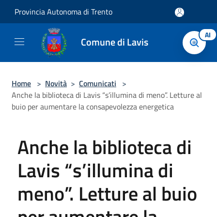
Salta al contenuto principale
Provincia Autonoma di Trento
AI
Comune di Lavis
Home
>
Novità
>
Comunicati
>
Anche la biblioteca di Lavis “s’illumina di meno”. Letture al
buio per aumentare la consapevolezza energetica
Anche la biblioteca di
Lavis “s’illumina di
meno”. Letture al buio
per aumentare la