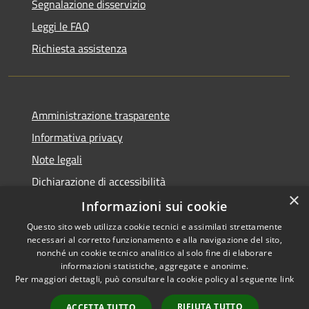
Segnalazione disservizio
Leggi le FAQ
Richiesta assistenza
Amministrazione trasparente
Informativa privacy
Note legali
Dichiarazione di accessibilità
×
Informative Privacy
Informazioni sui cookie
Questo sito web utilizza cookie tecnici e assimilati strettamente
necessari al corretto funzionamento e alla navigazione del sito,
nonché un cookie tecnico analitico al solo fine di elaborare
informazioni statistiche, aggregate e anonime.
RSS
Copyright © 2026 • Comune di
Per maggiori dettagli, può consultare la cookie policy al seguente
link
Accessibilità
Lavis • Powered by
Privacy
Municipium
Accesso
•
RIFIUTA TUTTO
ACCETTA TUTTO