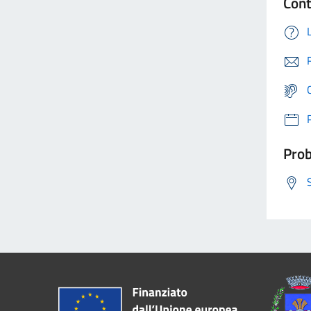
Cont
Prob