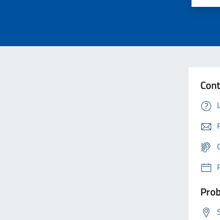
Cont
Prob