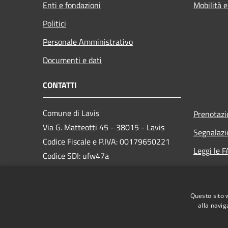
Enti e fondazioni
Mobilità e
Politici
Personale Amministrativo
Documenti e dati
CONTATTI
Comune di Lavis
Prenotaz
Via G. Matteotti 45 - 38015 - Lavis
Segnalazi
Codice Fiscale e P.IVA: 00179650221
Leggi le 
Codice SDI: ufw47a
Richiesta
email: info@comunelavis.it
PEC: pec.comunelavis@legalmail.it
Questo sito 
Centralino Unico: +39 0461 248111
alla navig