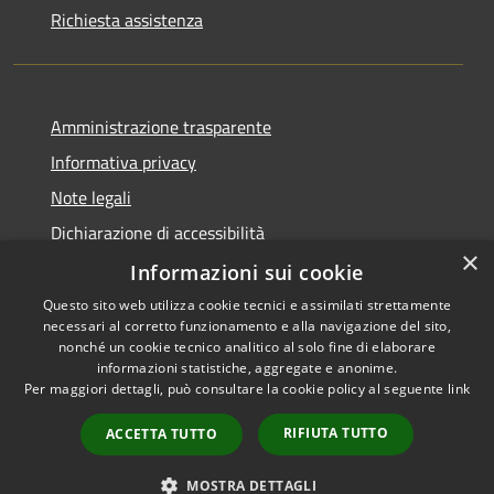
Richiesta assistenza
Amministrazione trasparente
Informativa privacy
Note legali
Dichiarazione di accessibilità
×
Informative Privacy
Informazioni sui cookie
Questo sito web utilizza cookie tecnici e assimilati strettamente
necessari al corretto funzionamento e alla navigazione del sito,
nonché un cookie tecnico analitico al solo fine di elaborare
informazioni statistiche, aggregate e anonime.
RSS
Copyright © 2026 • Comune di
Per maggiori dettagli, può consultare la cookie policy al seguente
link
Accessibilità
Lavis • Powered by
Privacy
Municipium
Accesso
•
RIFIUTA TUTTO
ACCETTA TUTTO
Cookie
redazione
Mappa del sito
MOSTRA DETTAGLI