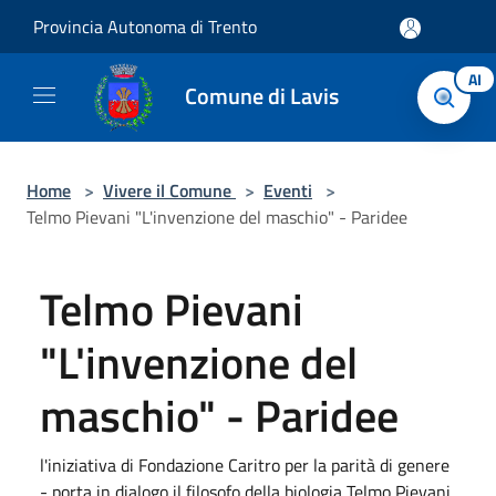
Salta al contenuto principale
Provincia Autonoma di Trento
AI
Comune di Lavis
Home
>
Vivere il Comune
>
Eventi
>
Telmo Pievani "L'invenzione del maschio" - Paridee
Telmo Pievani
"L'invenzione del
maschio" - Paridee
l'iniziativa di Fondazione Caritro per la parità di genere
- porta in dialogo il filosofo della biologia Telmo Pievani