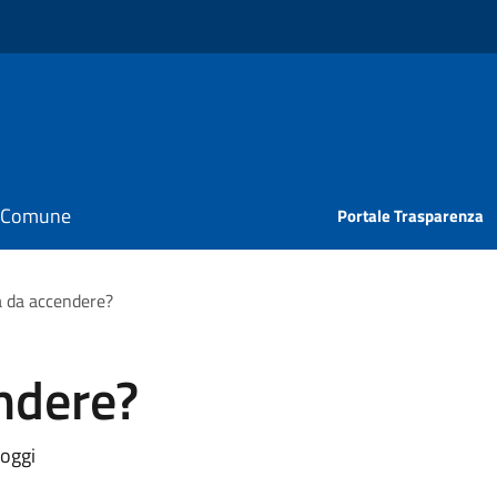
il Comune
Portale Trasparenza
a da accendere?
ndere?
 oggi