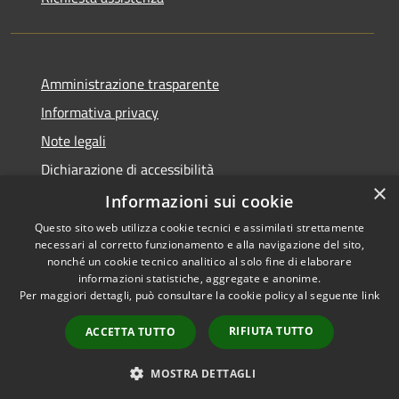
Amministrazione trasparente
Informativa privacy
Note legali
Dichiarazione di accessibilità
×
Informative Privacy
Informazioni sui cookie
Questo sito web utilizza cookie tecnici e assimilati strettamente
necessari al corretto funzionamento e alla navigazione del sito,
nonché un cookie tecnico analitico al solo fine di elaborare
informazioni statistiche, aggregate e anonime.
RSS
Copyright © 2026 • Comune di
Per maggiori dettagli, può consultare la cookie policy al seguente
link
Accessibilità
Lavis • Powered by
Privacy
Municipium
Accesso
•
RIFIUTA TUTTO
ACCETTA TUTTO
Cookie
redazione
Mappa del sito
MOSTRA DETTAGLI