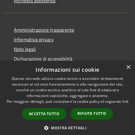
Richiesta assistenza
Amministrazione trasparente
Informativa privacy
Note legali
Dichiarazione di accessibilità
×
Informative Privacy
Informazioni sui cookie
Questo sito web utilizza cookie tecnici e assimilati strettamente
necessari al corretto funzionamento e alla navigazione del sito,
nonché un cookie tecnico analitico al solo fine di elaborare
informazioni statistiche, aggregate e anonime.
RSS
Copyright © 2026 • Comune di
Per maggiori dettagli, può consultare la cookie policy al seguente
link
Accessibilità
Lavis • Powered by
Privacy
Municipium
Accesso
•
RIFIUTA TUTTO
ACCETTA TUTTO
Cookie
redazione
Mappa del sito
MOSTRA DETTAGLI