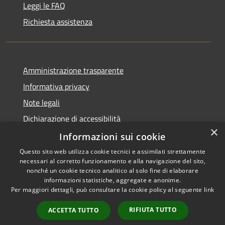
Leggi le FAQ
Richiesta assistenza
Amministrazione trasparente
Informativa privacy
Note legali
Dichiarazione di accessibilità
×
Informative Privacy
Informazioni sui cookie
Questo sito web utilizza cookie tecnici e assimilati strettamente
necessari al corretto funzionamento e alla navigazione del sito,
nonché un cookie tecnico analitico al solo fine di elaborare
informazioni statistiche, aggregate e anonime.
RSS
Copyright © 2026 • Comune di
Per maggiori dettagli, può consultare la cookie policy al seguente
link
Accessibilità
Lavis • Powered by
Privacy
Municipium
Accesso
•
RIFIUTA TUTTO
ACCETTA TUTTO
Cookie
redazione