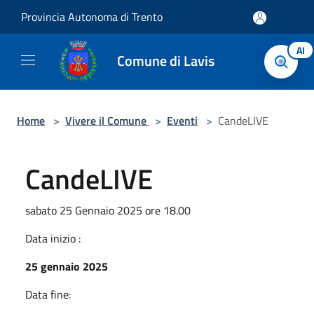
Salta al contenuto principale
Provincia Autonoma di Trento
AI
Comune di Lavis
Home
>
Vivere il Comune
>
Eventi
>
CandeLIVE
CandeLIVE
sabato 25 Gennaio 2025 ore 18.00
Data inizio :
25 gennaio 2025
Data fine: