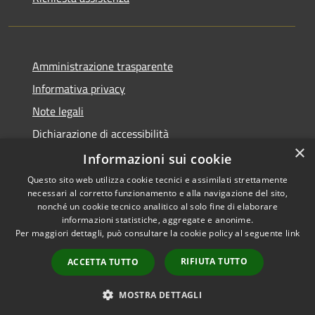
Amministrazione trasparente
Informativa privacy
Note legali
Dichiarazione di accessibilità
×
Informative Privacy
Informazioni sui cookie
Questo sito web utilizza cookie tecnici e assimilati strettamente
necessari al corretto funzionamento e alla navigazione del sito,
nonché un cookie tecnico analitico al solo fine di elaborare
informazioni statistiche, aggregate e anonime.
RSS
Copyright © 2026 • Comune di
Per maggiori dettagli, può consultare la cookie policy al seguente
link
Accessibilità
Lavis • Powered by
Privacy
Municipium
Accesso
•
RIFIUTA TUTTO
ACCETTA TUTTO
Cookie
redazione
Mappa del sito
MOSTRA DETTAGLI