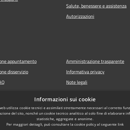
Salute, benessere e assistenza
Autorizzazioni
ione appuntamento
Amministrazione trasparente
one disservizio
Informativa privacy
FAQ
Note legali
 assistenza
Dichiarazione di accessibilità
Informazioni sui cookie
Informative Privacy
web utilizza cookie tecnici e assimilati strettamente necessari al corretto fu
azione del sito, nonché un cookie tecnico analitico al solo fine di elaborare i
statistiche, aggregate e anonime.
Per maggiori dettagli, può consultare la cookie policy al seguente
link