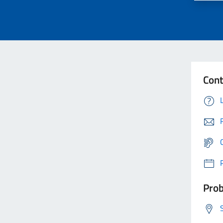
Cont
Prob