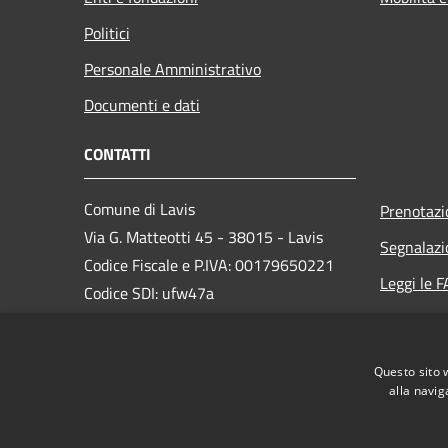
Politici
Personale Amministrativo
Documenti e dati
CONTATTI
Comune di Lavis
Prenotaz
Via G. Matteotti 45 - 38015 - Lavis
Segnalazi
Codice Fiscale e P.IVA: 00179650221
Leggi le 
Codice SDI: ufw47a
Richiesta
email: info@comunelavis.it
PEC: pec.comunelavis@legalmail.it
Questo sito 
Centralino Unico: +39 0461 248111
alla navig