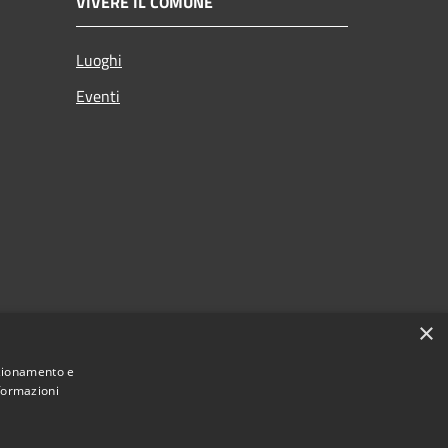
VIVERE IL COMUNE
Luoghi
Eventi
×
nzionamento e
nformazioni