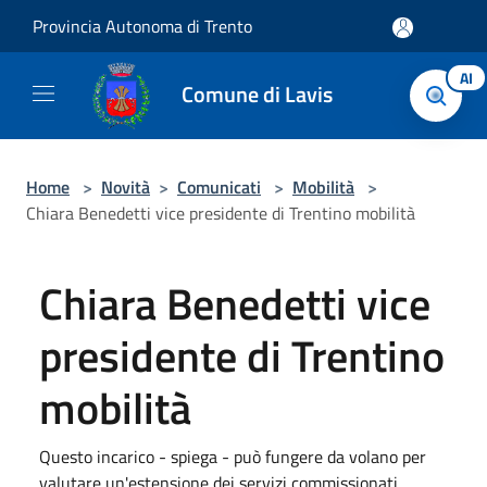
Salta al contenuto principale
Provincia Autonoma di Trento
AI
Comune di Lavis
Home
>
Novità
>
Comunicati
>
Mobilità
>
Chiara Benedetti vice presidente di Trentino mobilità
Chiara Benedetti vice
presidente di Trentino
mobilità
Questo incarico - spiega - può fungere da volano per
valutare un'estensione dei servizi commissionati