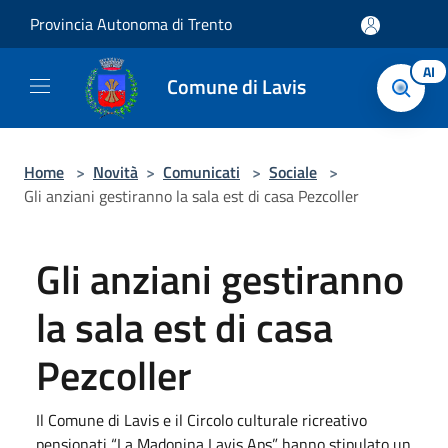
Salta al contenuto principale
Provincia Autonoma di Trento
AI
Comune di Lavis
Home
>
Novità
>
Comunicati
>
Sociale
>
Gli anziani gestiranno la sala est di casa Pezcoller
Gli anziani gestiranno
la sala est di casa
Pezcoller
Il Comune di Lavis e il Circolo culturale ricreativo
pensionati “La Madonina Lavis Aps” hanno stipulato un