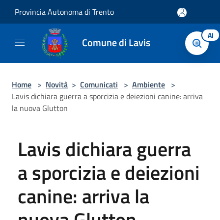
Salta al contenuto principale
Provincia Autonoma di Trento
AI
Comune di Lavis
Home
>
Novità
>
Comunicati
>
Ambiente
>
Lavis dichiara guerra a sporcizia e deiezioni canine: arriva
la nuova Glutton
Lavis dichiara guerra
a sporcizia e deiezioni
canine: arriva la
nuova Glutton