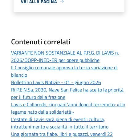
VAI ALLA PAGINA
Contenuti correlati
VARIANTE NON SOSTANZIALE AL P.R.G. DI LAVIS n.
2026/OOPP-INED-ER per opere pubbliche
Il Consiglio comunale approva la terza variazione di
bilancio
Bollettino Lavis Notizie - 01 - giugno 2026
Ri.P.E.N.Sa. 2030, Nave San Felice ha scelto le priorità
per il futuro della frazione
Lavis e Colloredo, cinquant’anni dopo il terremoto: «Un
legame nato dalla solidarietà»
L’estate di Lavis sarà piena di eventi: cultura,
intrattenimento e socialità in tutto il territorio
Una giornata tra fiabe, libri e pupazzi: venerdì 22