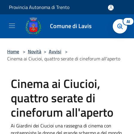
Salta al contenuto principale
Provincia Autonoma di Trento
AI
Comune di Lavis
Home
>
Novità
>
Avvisi
>
Cinema ai Ciucioi, quattro serate di cineforum all'aperto
Cinema ai Ciucioi,
quattro serate di
cineforum all'aperto
Ai Giardini dei Ciucioi una rassegna di cinema con
protagoniste le donne del grande schermo e del mondo