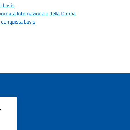
i Lavis
Giornata Internazionale della Donna
a conquista Lavis
?