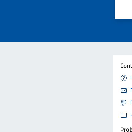
Cont
Prob