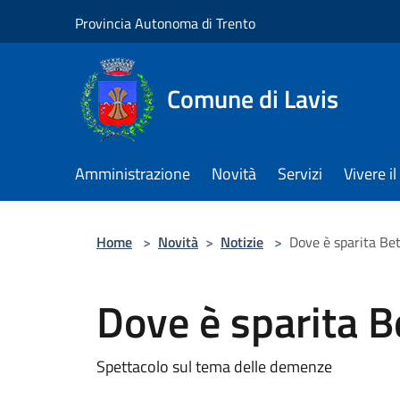
Salta al contenuto principale
Provincia Autonoma di Trento
Comune di Lavis
Amministrazione
Novità
Servizi
Vivere 
Home
>
Novità
>
Notizie
>
Dove è sparita Be
Dove è sparita B
Spettacolo sul tema delle demenze