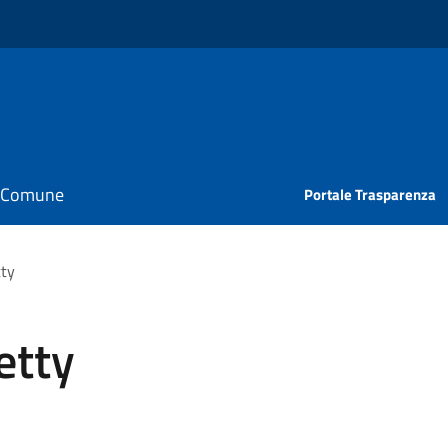
il Comune
Portale Trasparenza
tty
etty