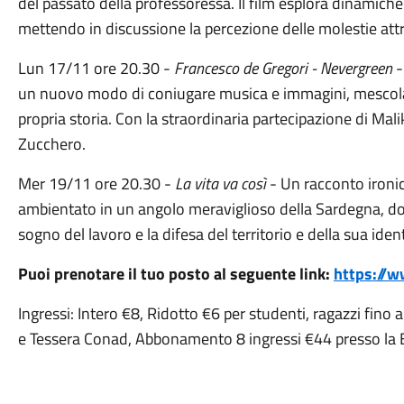
del passato della professoressa. Il film esplora dinamich
mettendo in discussione la percezione delle molestie att
Lun 17/11 ore 20.30 -
Francesco de Gregori - Nevergreen
-
un nuovo modo di coniugare musica e immagini, mescolan
propria storia. Con la straordinaria partecipazione di Mali
Zucchero.
Mer 19/11 ore 20.30 -
La vita va così
- Un racconto ironi
ambientato in un angolo meraviglioso della Sardegna, dov
sogno del lavoro e la difesa del territorio e della sua ident
Puoi prenotare il tuo posto al seguente link:
https://w
Ingressi: Intero €8, Ridotto €6 per studenti, ragazzi fino
e Tessera Conad, Abbonamento 8 ingressi €44 presso la Big