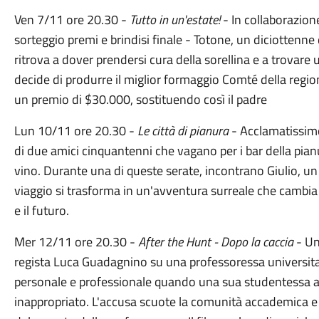
Ven 7/11 ore 20.30 -
Tutto in un'estate!
- In collaborazione
sorteggio premi e brindisi finale - Totone, un diciottenne 
ritrova a dover prendersi cura della sorellina e a trovare 
decide di produrre il miglior formaggio Comté della regi
un premio di $30.000, sostituendo così il padre
Lun 10/11 ore 20.30 -
Le città di pianura
- Acclamatissimo d
di due amici cinquantenni che vagano per i bar della pian
vino. Durante una di queste serate, incontrano Giulio, un t
viaggio si trasforma in un'avventura surreale che cambia l
e il futuro.
Mer 12/11 ore 20.30 -
After the Hunt - Dopo la caccia
- Un 
regista Luca Guadagnino su una professoressa universitaria
personale e professionale quando una sua studentessa 
inappropriato. L'accusa scuote la comunità accademica e 