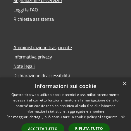
Segnalazione disservizio
Leggi le FAQ
Richiesta assistenza
Amministrazione trasparente
Informativa privacy
Note legali
Dichiarazione di accessibilità
×
Informative Privacy
Informazioni sui cookie
Questo sito web utilizza cookie tecnici e assimilati strettamente
necessari al corretto funzionamento e alla navigazione del sito,
nonché un cookie tecnico analitico al solo fine di elaborare
informazioni statistiche, aggregate e anonime.
RSS
Copyright © 2026 • Comune di
Per maggiori dettagli, può consultare la cookie policy al seguente
link
Accessibilità
Lavis • Powered by
Privacy
Municipium
Accesso
•
RIFIUTA TUTTO
ACCETTA TUTTO