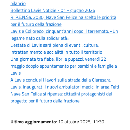
bilancio
Bollettino Lavis Notizie - 01 - giugno 2026
Ri.P.E.N.Sa. 2030, Nave San Felice ha scelto le priorità
per il futuro della frazione
Lavis e Colloredo, cinquant’anni dopo il terremoto: «Un
legame nato dalla solidarietà»
L’estate di Lavis sarà piena di eventi: cultura,
intrattenimento e socialità in tutto il territorio
Una giornata tra fiabe, libri e pupazzi: venerdì 22
maggio doppio appuntamento per bambini e famiglie a
Lavis
A Lavis conclusi i lavori sulla strada della Ciaresara
Lavis, inaugurati i nuovi ambulatori medici in area Felti
Nave San Felice si ripensa: cittadini protagonisti del
progetto per il futuro della frazione
Ultimo aggiornamento
: 10 ottobre 2025, 11:30