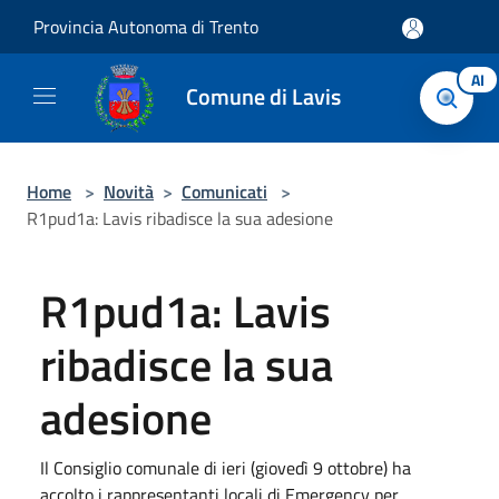
Salta al contenuto principale
Provincia Autonoma di Trento
AI
Comune di Lavis
Home
>
Novità
>
Comunicati
>
R1pud1a: Lavis ribadisce la sua adesione
R1pud1a: Lavis
ribadisce la sua
adesione
Il Consiglio comunale di ieri (giovedì 9 ottobre) ha
accolto i rappresentanti locali di Emergency per