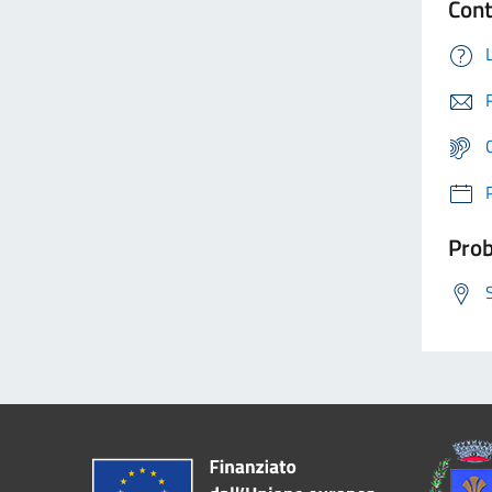
Cont
Prob