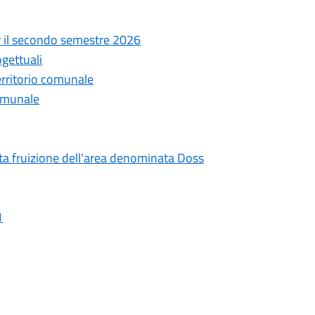
per il secondo semestre 2026
ogettuali
erritorio comunale
comunale
tta fruizione dell'area denominata Doss
1