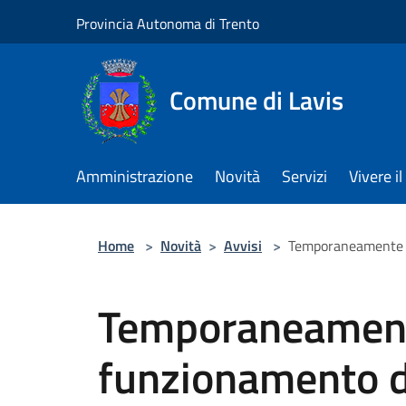
Salta al contenuto principale
Provincia Autonoma di Trento
Comune di Lavis
Amministrazione
Novità
Servizi
Vivere 
Home
>
Novità
>
Avvisi
>
Temporaneamente so
Temporaneament
funzionamento d