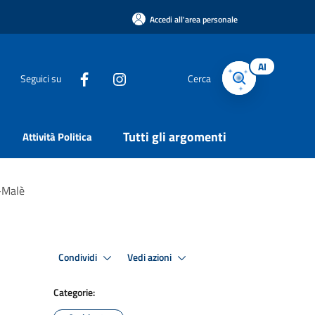
Accedi all'area personale
AI
Seguici su
Cerca
Tutti gli argomenti
Attività Politica
-Malè
Condividi
Vedi azioni
Categorie: