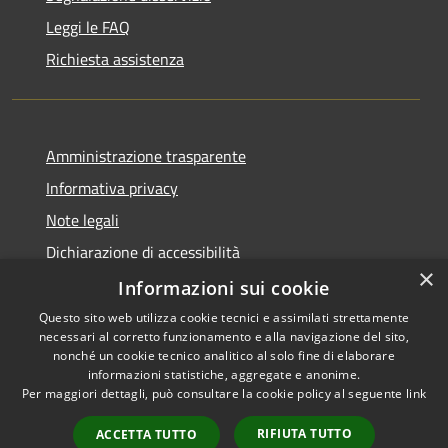
Leggi le FAQ
Richiesta assistenza
Amministrazione trasparente
Informativa privacy
Note legali
Dichiarazione di accessibilità
×
Informative Privacy
Informazioni sui cookie
Questo sito web utilizza cookie tecnici e assimilati strettamente
necessari al corretto funzionamento e alla navigazione del sito,
nonché un cookie tecnico analitico al solo fine di elaborare
informazioni statistiche, aggregate e anonime.
RSS
Copyright © 2026 • Comune di
Per maggiori dettagli, può consultare la cookie policy al seguente
link
Accessibilità
Lavis • Powered by
Privacy
Municipium
Accesso
•
RIFIUTA TUTTO
ACCETTA TUTTO