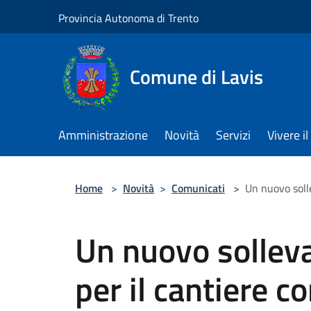
Salta al contenuto principale
Provincia Autonoma di Trento
Comune di Lavis
Amministrazione
Novità
Servizi
Vivere 
Home
>
Novità
>
Comunicati
>
Un nuovo solle
Un nuovo solleva
per il cantiere c