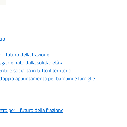
cio
 il futuro della frazione
legame nato dalla solidarietà»
to e socialità in tutto il territorio
io doppio appuntamento per bambini e famiglie
tto per il futuro della frazione