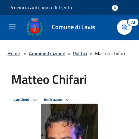
Salta al contenuto principale
Provincia Autonoma di Trento
AI
Comune di Lavis
Home
>
Amministrazione
>
Politici
>
Matteo Chifari
Matteo Chifari
Condividi
Vedi azioni