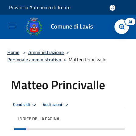
Salta al contenuto principale
Provincia Autonoma di Trento
AI
Comune di Lavis
Home
>
Amministrazione
>
Personale amministrativo
>
Matteo Princivalle
Matteo Princivalle
Condividi
Vedi azioni
INDICE DELLA PAGINA