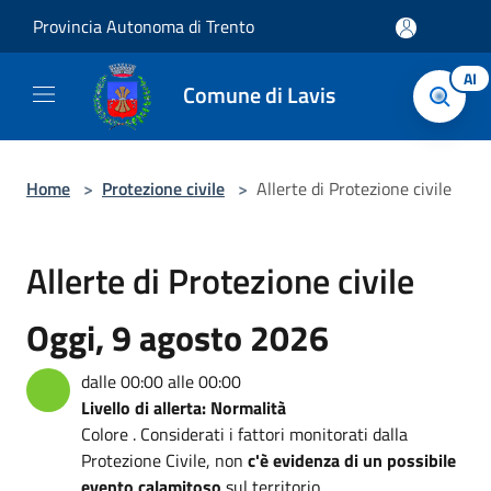
Salta al contenuto principale
Provincia Autonoma di Trento
AI
Comune di Lavis
Home
>
Protezione civile
>
Allerte di Protezione civile
Allerte di Protezione civile
Oggi, 9 agosto 2026
dalle 00:00 alle 00:00
Livello di allerta: Normalità
Colore . Considerati i fattori monitorati dalla
Protezione Civile, non
c'è evidenza di un possibile
evento calamitoso
sul territorio.