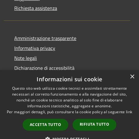
Richiesta assistenza
Amministrazione trasparente
Informativa privacy
Note legali
Dichiarazione di accessibilità
×
Informative Privacy
Informazioni sui cookie
Questo sito web utilizza cookie tecnici e assimilati strettamente
necessari al corretto funzionamento e alla navigazione del sito,
nonché un cookie tecnico analitico al solo fine di elaborare
informazioni statistiche, aggregate e anonime.
RSS
Copyright © 2026 • Comune di
Per maggiori dettagli, può consultare la cookie policy al seguente
link
Accessibilità
Lavis • Powered by
Privacy
Municipium
Accesso
•
RIFIUTA TUTTO
ACCETTA TUTTO
Cookie
redazione