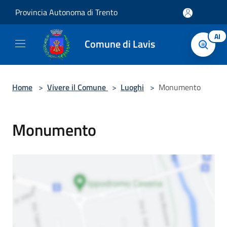
Salta al contenuto principale
Provincia Autonoma di Trento
AI
Comune di Lavis
Home
>
Vivere il Comune
>
Luoghi
>
Monumento
Monumento