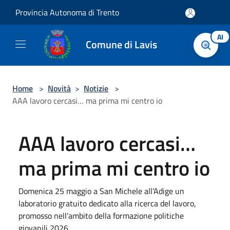
Salta al contenuto principale
Provincia Autonoma di Trento
AI
Comune di Lavis
Home
>
Novità
>
Notizie
>
AAA lavoro cercasi… ma prima mi centro io
AAA lavoro cercasi…
ma prima mi centro io
Domenica 25 maggio a San Michele all’Adige un
laboratorio gratuito dedicato alla ricerca del lavoro,
promosso nell’ambito della formazione politiche
giovanili 2026