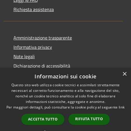
Leggi le FAQ
Richiesta assistenza
Amministrazione trasparente
Informativa privacy
Note legali
Dichiarazione di accessibilità
×
Informative Privacy
Informazioni sui cookie
Questo sito web utilizza cookie tecnici e assimilati strettamente
necessari al corretto funzionamento e alla navigazione del sito,
nonché un cookie tecnico analitico al solo fine di elaborare
informazioni statistiche, aggregate e anonime.
RSS
Copyright © 2026 • Comune di
Per maggiori dettagli, può consultare la cookie policy al seguente
link
Accessibilità
Lavis • Powered by
Privacy
Municipium
Accesso
•
RIFIUTA TUTTO
ACCETTA TUTTO
Cookie
redazione