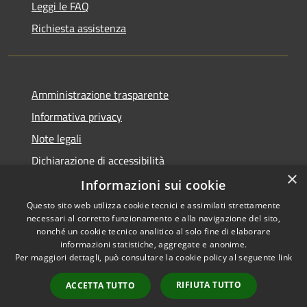
Leggi le FAQ
Richiesta assistenza
Amministrazione trasparente
Informativa privacy
Note legali
Dichiarazione di accessibilità
×
Informative Privacy
Informazioni sui cookie
Questo sito web utilizza cookie tecnici e assimilati strettamente
necessari al corretto funzionamento e alla navigazione del sito,
nonché un cookie tecnico analitico al solo fine di elaborare
informazioni statistiche, aggregate e anonime.
RSS
Copyright © 2026 • Comune di
Per maggiori dettagli, può consultare la cookie policy al seguente
link
Accessibilità
Lavis • Powered by
Privacy
Municipium
Accesso
•
RIFIUTA TUTTO
ACCETTA TUTTO
Cookie
redazione