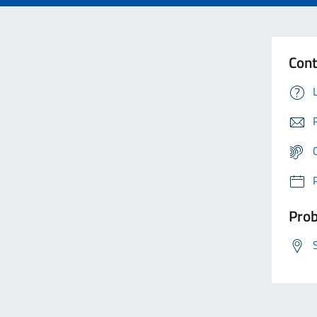
Cont
Prob