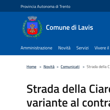
Salta al contenuto principale
Provincia Autonoma di Trento
Comune di Lavis
Amministrazione
Novità
Servizi
Vivere 
Home
>
Novità
>
Comunicati
>
Strada della C
Strada della Ciar
variante al contr