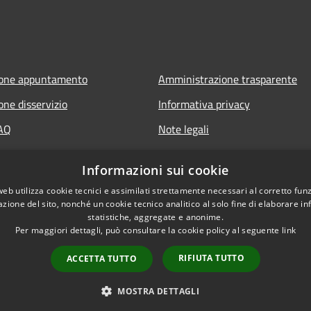
ione appuntamento
Amministrazione trasparente
one disservizio
Informativa privacy
FAQ
Note legali
 assistenza
Dichiarazione di accessibilità
Informazioni sui cookie
Informative Privacy
web utilizza cookie tecnici e assimilati strettamente necessari al corretto fu
azione del sito, nonché un cookie tecnico analitico al solo fine di elaborare i
statistiche, aggregate e anonime.
Per maggiori dettagli, può consultare la cookie policy al seguente
link
RIFIUTA TUTTO
ACCETTA TUTTO
l sito
Copyright © 2026 • Comun
MOSTRA DETTAGLI