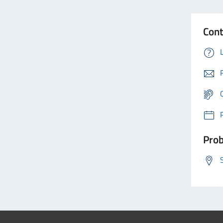
Cont
Prob