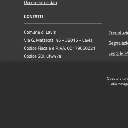
Documenti e dati
CONTATTI
Comune di Lavis
Prenotaz
Via G. Matteotti 45 - 38015 - Lavis
Segnalazi
Codice Fiscale e P.IVA: 00179650221
Leggi le 
Codice SDI: ufw47a
Richiesta
email: info@comunelavis.it
PEC: pec.comunelavis@legalmail.it
Questo sito 
Centralino Unico: +39 0461 248111
alla navig
RSS
Accessibilità
Privacy
Cookie
Mappa de