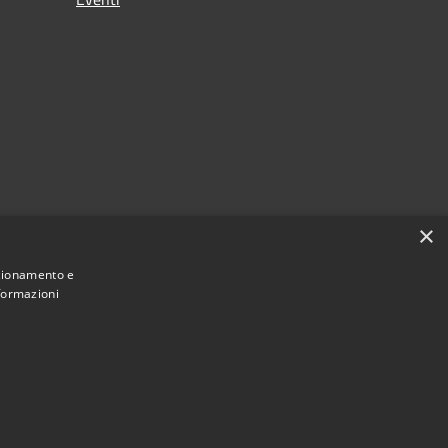
×
nzionamento e
nformazioni
Municipium
Accesso redazione
e di Lavis • Powered by
•