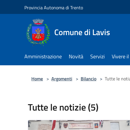
Salta al contenuto principale
Provincia Autonoma di Trento
Comune di Lavis
Amministrazione
Novità
Servizi
Vivere 
Home
>
Argomenti
>
Bilancio
>
Tutte le notiz
Tutte le notizie (5)