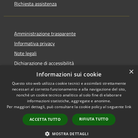
Richiesta assistenza
Amministrazione trasparente
Informativa privacy
Note legali
Dichiarazione di accessibilità
×
Informative Privacy
Informazioni sui cookie
Questo sito web utilizza cookie tecnici e assimilati strettamente
necessari al corretto funzionamento e alla navigazione del sito,
nonché un cookie tecnico analitico al solo fine di elaborare
informazioni statistiche, aggregate e anonime.
RSS
Copyright © 2026 • Comune di
Per maggiori dettagli, può consultare la cookie policy al seguente
link
Accessibilità
Lavis • Powered by
Privacy
Municipium
Accesso
•
RIFIUTA TUTTO
ACCETTA TUTTO
Cookie
redazione
Mappa del sito
MOSTRA DETTAGLI