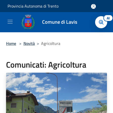
Salta al contenuto principale
Provincia Autonoma di Trento
AI
Comune di Lavis
Home
>
Novità
>
Agricoltura
Comunicati: Agricoltura