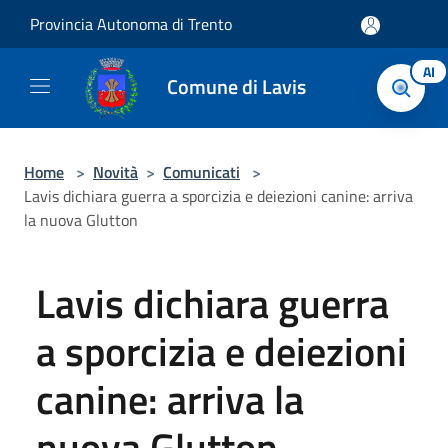
Salta al contenuto principale
Provincia Autonoma di Trento
AI
Comune di Lavis
Home
>
Novità
>
Comunicati
>
Lavis dichiara guerra a sporcizia e deiezioni canine: arriva
la nuova Glutton
Lavis dichiara guerra
a sporcizia e deiezioni
canine: arriva la
nuova Glutton