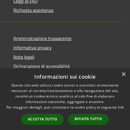
Leggi le FAQ
Richiesta assistenza
Amministrazione trasparente
Informativa privacy
Note legali
Dichiarazione di accessibilità
×
Informative Privacy
Informazioni sui cookie
Questo sito web utilizza cookie tecnici e assimilati strettamente
necessari al corretto funzionamento e alla navigazione del sito,
nonché un cookie tecnico analitico al solo fine di elaborare
informazioni statistiche, aggregate e anonime.
RSS
Copyright © 2026 • Comune di
Per maggiori dettagli, può consultare la cookie policy al seguente
link
Accessibilità
Lavis • Powered by
Privacy
Municipium
Accesso
•
RIFIUTA TUTTO
ACCETTA TUTTO
Cookie
redazione