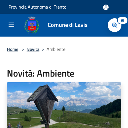
Salta al contenuto principale
Provincia Autonoma di Trento
AI
Comune di Lavis
Home
>
Novità
>
Ambiente
Novità: Ambiente