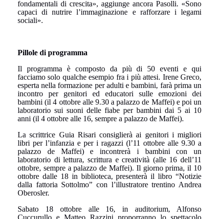
fondamentali di crescita», aggiunge ancora Pasolli. «Sono
capaci di nutrire l’immaginazione e rafforzare i legami
sociali».
Pillole di programma
Il programma è composto da più di 50 eventi e qui
facciamo solo qualche esempio fra i più attesi. Irene Greco,
esperta nella formazione per adulti e bambini, farà prima un
incontro per genitori ed educatori sulle emozioni dei
bambini (il 4 ottobre alle 9.30 a palazzo de Maffei) e poi un
laboratorio sui suoni delle fiabe per bambini dai 5 ai 10
anni (il 4 ottobre alle 16, sempre a palazzo de Maffei).
La scrittrice Guia Risari consiglierà ai genitori i migliori
libri per l’infanzia e per i ragazzi (l’11 ottobre alle 9.30 a
palazzo de Maffei) e incontrerà i bambini con un
laboratorio di lettura, scrittura e creatività (alle 16 dell’11
ottobre, sempre a palazzo de Maffei). Il giorno prima, il 10
ottobre dalle 18 in biblioteca, presenterà il libro “Notizie
dalla fattoria Sottolmo” con l’illustratore trentino Andrea
Oberosler.
Sabato 18 ottobre alle 16, in auditorium, Alfonso
Cuccurullo e Matteo Razzini proporranno lo spettacolo