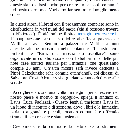
queste siano le basi anche per creare un senso di comunità
nel nostro territorio. Vogliamo far sentire le famiglie meno
sole».
In questi giorni i libretti con il programma completo sono in
distribuzione in vari punti del paese (già si possono trovare
in biblioteca). È già online il sito
immaginipercrescere.it
.
L’inaugurazione sarà il 3 ottobre alle 18 a palazzo de
Maffei a Lavis. Sempre a palazzo de Maffei saranno
allestite alcune mostre: quelle chiamate “I nostri eroi
preferiti” e “Bim: una mostra da ascoltare” sono
organizzate in collaborazione con Babalibri, una delle più
note case editrici italiane per l’infanzia, che quest’anno
compie 25 anni. Un’altra mostra sarà invece dedicata a
Pippi Calzelunghe (che compie ottant’anni), coi disegni di
Salvatore Crisà. Alcune visite guidate saranno dedicate alle
scuole.
«Accogliere ancora una volta Immagini per Crescere nel
nostro paese è motivo di orgoglio», spiega il sindaco di
Lavis, Luca Paolazzi. «Questo festival trasforma Lavis in
un luogo di incontro e di scoperta, dove i libri e le immagini
parlano a grandi e piccoli, creando comunità e offrendo
strumenti per crescere e stare insieme».
«Crediamo che la cultura e la lettura siano strumenti