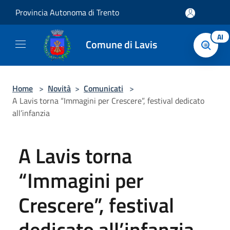
Salta al contenuto principale
Provincia Autonoma di Trento
AI
Comune di Lavis
Home
>
Novità
>
Comunicati
>
A Lavis torna “Immagini per Crescere”, festival dedicato
all’infanzia
A Lavis torna
“Immagini per
Crescere”, festival
dedicato all’infanzia