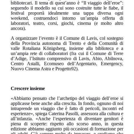
bibliotecari. Il tema di quest’anno è “Il viaggio dell’eroe”:
seguendo il modello su cui sono costruite tutte le fiabe, il
festival proporrà idealmente una tappa diversa ogni
weekend, costruendoci intorno un’ampia offerta di
laboratori, teatro, corsi, giochi, cinema (e molto altro
ancora).
A organizzare l’evento è il Comune di Lavis, col sostegno
della Provincia autonoma di Trento e della Comunità di
valle Rotaliana Königsberg, insieme alla biblioteca e a
un’ampia rete di collaboratori (fra cui il Comune di Terre
d’Adige, l’Istituto comprensivo di Lavis, Abio, Abilnova,
Centro Astalli, Ecomuseo dell’Argentario, Emergency,
Nuovo Cinema Astra e Progetto92).
Crescere insieme
«Abbiamo pensato che l’archetipo del viaggio dell’eroe si
applicasse bene anche alla crescita. In fondo, ognuno di noi
intraprende un viaggio che è fatto di pericoli, incontri ed
esperienze», spiega Caterina Pasolli, assessora alla cultura e
all’infanzia. «Anche l’esperienza di diventare genitori è
piena di scoperte: rispetto allo scorso anno, in questa
edizione abbiamo aggiunto più occasioni di formazione per
gli adulti. C’è sempre molto da imparare, e crediamo che