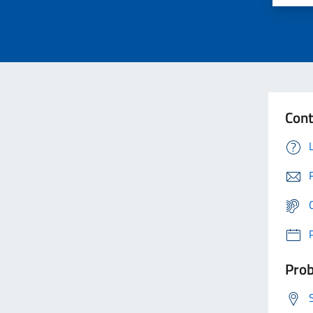
Cont
Prob