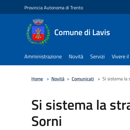
Salta al contenuto principale
Provincia Autonoma di Trento
Comune di Lavis
Amministrazione
Novità
Servizi
Vivere 
Home
>
Novità
>
Comunicati
>
Si sistema la 
Si sistema la str
Sorni