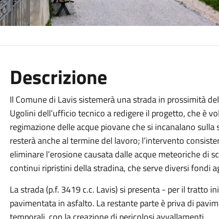
Descrizione
Il Comune di Lavis sistemerà una strada in prossimità del 
Ugolini dell’ufficio tecnico a redigere il progetto, che è vol
regimazione delle acque piovane che si incanalano sulla str
resterà anche al termine del lavoro; l’intervento consist
eliminare l’erosione causata dalle acque meteoriche di sc
continui ripristini della stradina, che serve diversi fondi ag
La strada (p.f. 3419 c.c. Lavis) si presenta - per il tratto in
pavimentata in asfalto. La restante parte è priva di pavim
temporali, con la creazione di pericolosi avvallamenti.