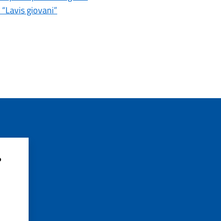
i “Lavis giovani”
?