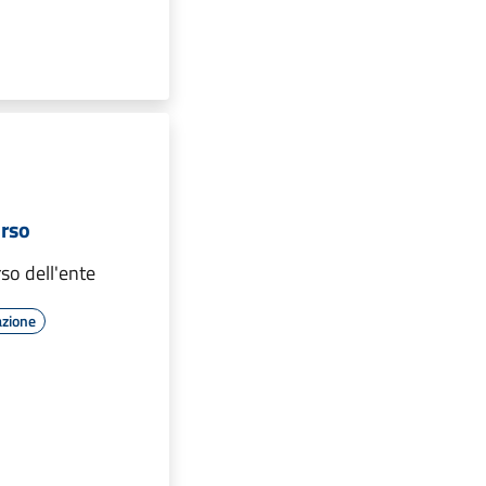
orso
rso dell'ente
azione