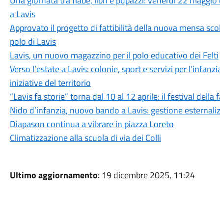
Una giornata tra fiabe, libri e pupazzi: venerdì 22 magg
a Lavis
Approvato il progetto di fattibilità della nuova mensa scol
polo di Lavis
Lavis, un nuovo magazzino per il polo educativo dei Felti
Verso l’estate a Lavis: colonie, sport e servizi per l’infa
iniziative del territorio
“Lavis fa storie” torna dal 10 al 12 aprile: il festival dell
Nido d’infanzia, nuovo bando a Lavis: gestione esternaliz
Diapason continua a vibrare in piazza Loreto
Climatizzazione alla scuola di via dei Colli
Ultimo aggiornamento
: 19 dicembre 2025, 11:24