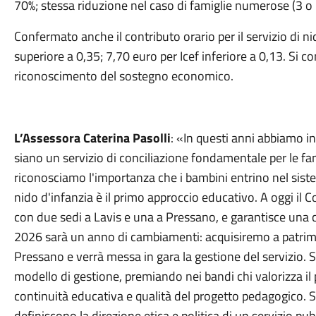
70%; stessa riduzione nel caso di famiglie numerose (3 o pi
Confermato anche il contributo orario per il servizio di ni
superiore a 0,35; 7,70 euro per Icef inferiore a 0,13. Si c
riconoscimento del sostegno economico.
L’Assessora Caterina Pasolli
: «In questi anni abbiamo i
siano un servizio di conciliazione fondamentale per le f
riconosciamo l'importanza che i bambini entrino nel sis
nido d'infanzia è il primo approccio educativo. A oggi il 
con due sedi a Lavis e una a Pressano, e garantisce una c
2026 sarà un anno di cambiamenti: acquisiremo a patrimon
Pressano e verrà messa in gara la gestione del servizio. 
modello di gestione, premiando nei bandi chi valorizza il 
continuità educativa e qualità del progetto pedagogico. 
definiscono la direzione etica e politica di un servizio pub